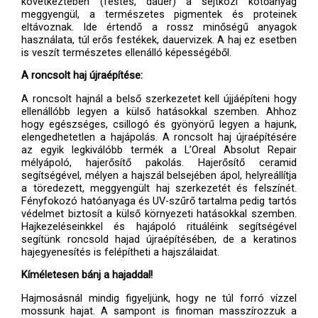
következtében (festés, dauer) a sejtközi kötőanyag
meggyengül, a természetes pigmentek és proteinek
eltávoznak. Ide értendő a rossz minőségű anyagok
használata, túl erős festékek, dauervizek. A haj ez esetben
is veszít természetes ellenálló képességéből.
A roncsolt haj újraépítése:
A roncsolt hajnál a belső szerkezetet kell újjáépíteni hogy
ellenállóbb legyen a külső hatásokkal szemben. Ahhoz
hogy egészséges, csillogó és gyönyörű legyen a hajunk,
elengedhetetlen a hajápolás. A roncsolt haj újraépítésére
az egyik legkiválóbb termék a L’Oreal Absolut Repair
mélyápoló, hajerősítő pakolás. Hajerősítő ceramid
segítségével, mélyen a hajszál belsejében ápol, helyreállítja
a töredezett, meggyengült haj szerkezetét és felszínét.
Fényfokozó hatóanyaga és UV-szűrő tartalma pedig tartós
védelmet biztosít a külső környezeti hatásokkal szemben.
Hajkezeléseinkkel és hajápoló rituáléink segítségével
segítünk roncsold hajad újraépítésében, de a keratinos
hajegyenesítés is felépítheti a hajszálaidat.
Kíméletesen bánj a hajaddal!
Hajmosásnál mindig figyeljünk, hogy ne túl forró vízzel
mossunk hajat. A sampont is finoman masszírozzuk a