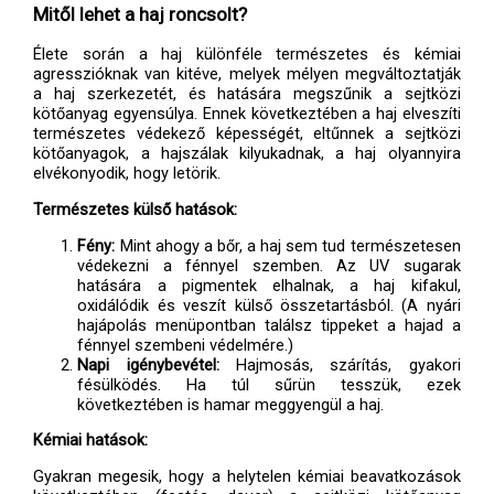
Mitől lehet a haj roncsolt?
Élete során a haj különféle természetes és kémiai
agresszióknak van kitéve, melyek mélyen megváltoztatják
a haj szerkezetét, és hatására megszűnik a sejtközi
kötőanyag egyensúlya. Ennek következtében a haj elveszíti
természetes védekező képességét, eltűnnek a sejtközi
kötőanyagok, a hajszálak kilyukadnak, a haj olyannyira
elvékonyodik, hogy letörik.
Természetes külső hatások:
Fény:
Mint ahogy a bőr, a haj sem tud természetesen
védekezni a fénnyel szemben. Az UV sugarak
hatására a pigmentek elhalnak, a haj kifakul,
oxidálódik és veszít külső összetartásból. (A nyári
hajápolás menüpontban találsz tippeket a hajad a
fénnyel szembeni védelmére.)
Napi igénybevétel:
Hajmosás, szárítás, gyakori
fésülködés. Ha túl sűrün tesszük, ezek
következtében is hamar meggyengül a haj.
Kémiai hatások:
Gyakran megesik, hogy a helytelen kémiai beavatkozások