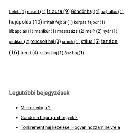
frizura
(9)
Göndör haj
(4)
Celeb
(1)
etikett
(1)
hajhullás
(1)
hajápolás
(10)
irritált fejbőr
(1)
korpás fejbőr
(1)
masszázs
(2)
melír
(2)
lábápolás
(1)
manikűr
(1)
nyár
(1)
tanács
stílus
(5)
pedikűr
(2)
roncsolt haj
(3)
smink
(1)
(16)
trend
(4)
zsíros haj
(1)
ősz haj
(1)
Legutóbbi bejegyzések
Melírok világa 2.
Göndör a hajam, mit tegyek ?
Tönkrement haj kezelése. Hogyan hozzam helyre a