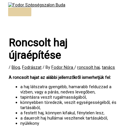
Skip
to
Main
content
Menu
Roncsolt haj
újraépítése
/
Blog
,
Fodrászat
/ By
Fodor Nóra
/
roncsolt haj
,
tanács
A roncsolt hajat az alábbi jellemzőkről ismerhetjük fel:
a haj látszatra gyengébb, hamarabb felduzzad a
vízben, vagy a párás, nedves levegőben,
tapintásra veszít rugalmasságából,
könnyebben töredezik, veszít egységességéből, és
tartásából,
a festett haj, könnyen kifakul, fénytelen lesz,
a dauerolt haj hullámai veszítenek tartásukból,
nyúlékony