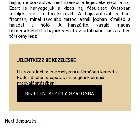
hajba, ne dörzsölve, mert ilyenkor a legérzékenyebb a haj.
Ezért is hanyagoljuk a vizes haj fésülését. Óvatosan
töröljük meg a törölközővel. A hajszárítóval is bánj
finoman, minél távolabb tartod annál jobban kíméled a
hajadat a hőtől. A hajszárító, vasaló magas
hőmérsékletétől a hajunk veszít víztartalmából, kiszárad és
törékeny lesz.
JELENTKEZZ BE KEZELÉSRE
Ha szeretnél te is elmélyedni a témában keresd a
Fodor Szalon csapatát, mi segítünk álmaid
megvalósításában!
BEJELENTKEZÉS A SZALONBA
Next Bejegyzés
→