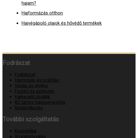
hajam?
Hajformázás otthon
Hajvégápoló olajok és hővédő termékek
Fodrászat
Fodrászat
Hajmosás és szárítás
Vágás és styling
Festés és színezés
Hajkezelő rituálék
BC tartós hajegyenesítés
Bejelentkezés
További szolgáltatás
Kozmetika
Sminktetoválás