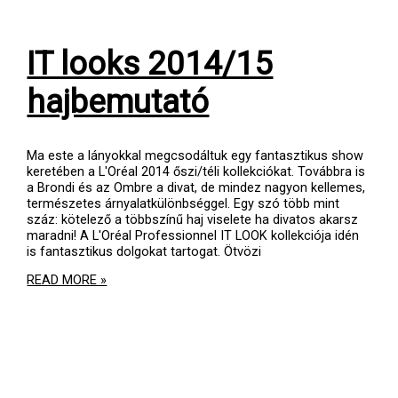
IT looks 2014/15
hajbemutató
Ma este a lányokkal megcsodáltuk egy fantasztikus show
keretében a L'Oréal 2014 őszi/téli kollekciókat. Továbbra is
a Brondi és az Ombre a divat, de mindez nagyon kellemes,
természetes árnyalatkülönbséggel. Egy szó több mint
száz: kötelező a többszínű haj viselete ha divatos akarsz
maradni! A L'Oréal Professionnel IT LOOK kollekciója idén
is fantasztikus dolgokat tartogat. Ötvözi
IT
READ MORE »
LOOKS
2014/15
HAJBEMUTATÓ