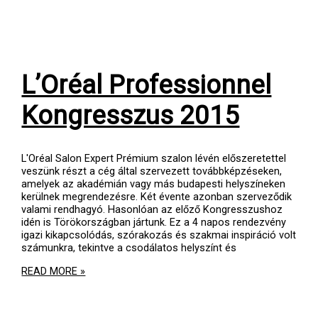
L’Oréal Professionnel
Kongresszus 2015
L'Oréal Salon Expert Prémium szalon lévén előszeretettel
veszünk részt a cég által szervezett továbbképzéseken,
amelyek az akadémián vagy más budapesti helyszíneken
kerülnek megrendezésre. Két évente azonban szerveződik
valami rendhagyó. Hasonlóan az előző Kongresszushoz
idén is Törökországban jártunk. Ez a 4 napos rendezvény
igazi kikapcsolódás, szórakozás és szakmai inspiráció volt
számunkra, tekintve a csodálatos helyszínt és
L’ORÉAL
READ MORE »
PROFESSIONNEL
KONGRESSZUS
2015