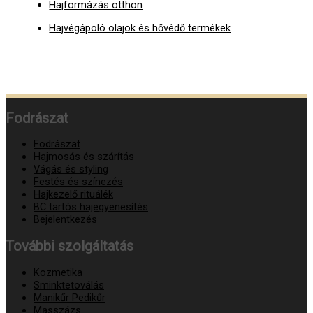
Hajformázás otthon
Hajvégápoló olajok és hővédő termékek
Fodrászat
Fodrászat
Hajmosás és szárítás
Vágás és styling
Festés és színezés
Hajkezelő rituálék
BC tartós hajegyenesítés
Bejelentkezés
További szolgáltatás
Kozmetika
Sminktetoválás
Manikűr Pedikűr
Masszázs