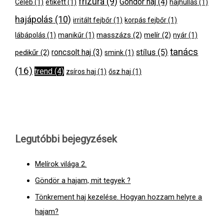
frizura
(9)
Göndör haj
(4)
Celeb
(1)
etikett
(1)
hajhullás
(1)
hajápolás
(10)
irritált fejbőr
(1)
korpás fejbőr
(1)
masszázs
(2)
melír
(2)
lábápolás
(1)
manikűr
(1)
nyár
(1)
tanács
stílus
(5)
pedikűr
(2)
roncsolt haj
(3)
smink
(1)
(16)
trend
(4)
zsíros haj
(1)
ősz haj
(1)
Legutóbbi bejegyzések
Melírok világa 2.
Göndör a hajam, mit tegyek ?
Tönkrement haj kezelése. Hogyan hozzam helyre a
hajam?