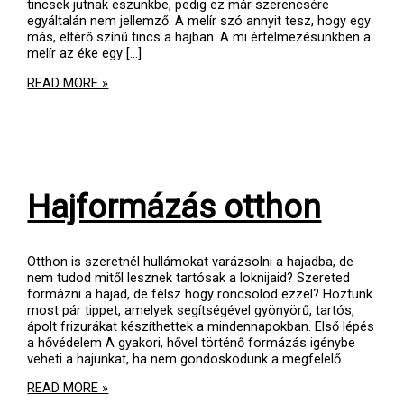
tincsek jutnak eszunkbe, pedig ez már szerencsére
egyáltalán nem jellemző. A melír szó annyit tesz, hogy egy
más, eltérő színű tincs a hajban. A mi értelmezésünkben a
melír az éke egy [...]
MELÍROK
READ MORE »
VILÁGA
2.
Hajformázás otthon
Otthon is szeretnél hullámokat varázsolni a hajadba, de
nem tudod mitől lesznek tartósak a loknijaid? Szereted
formázni a hajad, de félsz hogy roncsolod ezzel? Hoztunk
most pár tippet, amelyek segítségével gyönyörű, tartós,
ápolt frizurákat készíthettek a mindennapokban. Első lépés
a hővédelem A gyakori, hővel történő formázás igénybe
veheti a hajunkat, ha nem gondoskodunk a megfelelő
HAJFORMÁZÁS
READ MORE »
OTTHON