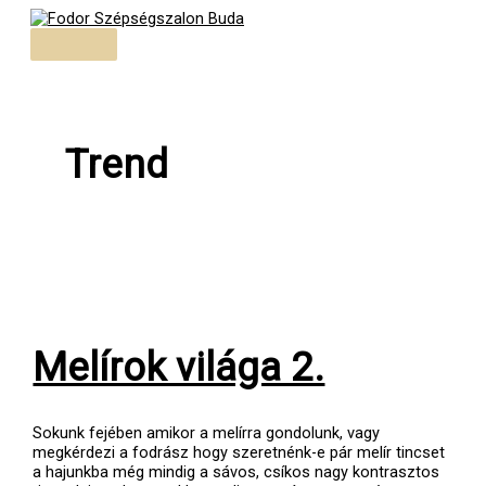
Skip
to
Main
content
Menu
Trend
Melírok világa 2.
Sokunk fejében amikor a melírra gondolunk, vagy
megkérdezi a fodrász hogy szeretnénk-e pár melír tincset
a hajunkba még mindig a sávos, csíkos nagy kontrasztos