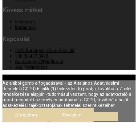
Kövess minket
Facebook
Instagram
Kapcsolat
1126 Budapest, Szendrő u. 30
+36 30 417 3493
Adatvédelmi Nyilatkozat
Jogi Nyilatkozat
© 2026
Fodor Szépségszalon Buda
Az alábbi gomb elfogadásával - az Általános Adatvédelmi
Rendelet (GDPR) 6. cikk (1) bekezdés b) pontja, továbbá a 7. cikk
rendelkezése alapján -tudomásul veszem, hogy az adatkezelő a
most megadott személyes adataimat a GDPR, továbbá a saját
adatkezelési tájékoztatójának feltételei szerint kezelheti.
Elfogadom
Bővebben