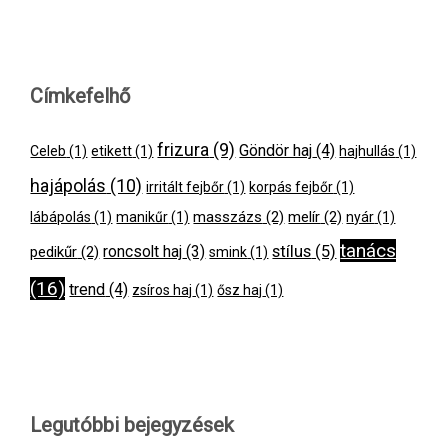
Címkefelhő
frizura
(9)
Göndör haj
(4)
Celeb
(1)
etikett
(1)
hajhullás
(1)
hajápolás
(10)
irritált fejbőr
(1)
korpás fejbőr
(1)
masszázs
(2)
melír
(2)
lábápolás
(1)
manikűr
(1)
nyár
(1)
tanács
stílus
(5)
pedikűr
(2)
roncsolt haj
(3)
smink
(1)
(16)
trend
(4)
zsíros haj
(1)
ősz haj
(1)
Legutóbbi bejegyzések