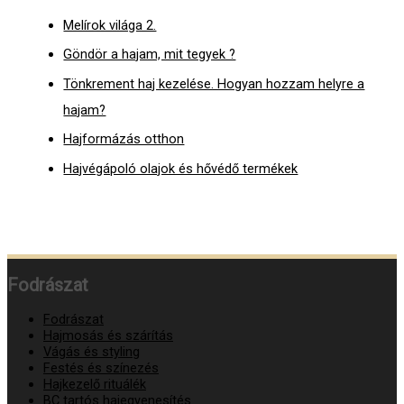
Melírok világa 2.
Göndör a hajam, mit tegyek ?
Tönkrement haj kezelése. Hogyan hozzam helyre a
hajam?
Hajformázás otthon
Hajvégápoló olajok és hővédő termékek
Fodrászat
Fodrászat
Hajmosás és szárítás
Vágás és styling
Festés és színezés
Hajkezelő rituálék
BC tartós hajegyenesítés