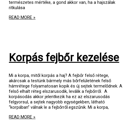
természetes mértéke, a gond akkor van, ha a hajszálak
ritkulása
HAJHULLÁS
READ MORE »
KEZELÉSE
Korpás fejbőr kezelése
Mi a korpa, mitől korpás a haj? A fejbőr felső rétege,
akárcsak a testünk bármely más bőrfelületének felső
hámrétege folyamatosan kopik és új sejtek termelődnek. A
felső elhalt réteg elszarusodik, leválik a fejbőrről. A
korpásodás akkor jelentkezik ha ez az elszarusodás
felgyorsul, a sejtek nagyobb egységekben, látható
“korpában” válnak le a fejbőrről.egszűnik. Mi a korpa,
KORPÁS
READ MORE »
FEJBŐR
KEZELÉSE