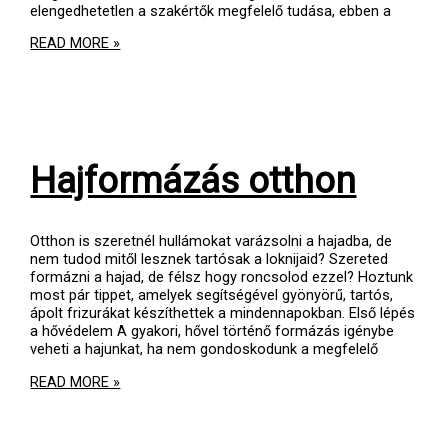
elengedhetetlen a szakértők megfelelő tudása, ebben a
GÖNDÖR
READ MORE »
A
HAJAM,
MIT
TEGYEK
?
Hajformázás otthon
Otthon is szeretnél hullámokat varázsolni a hajadba, de
nem tudod mitől lesznek tartósak a loknijaid? Szereted
formázni a hajad, de félsz hogy roncsolod ezzel? Hoztunk
most pár tippet, amelyek segítségével gyönyörű, tartós,
ápolt frizurákat készíthettek a mindennapokban. Első lépés
a hővédelem A gyakori, hővel történő formázás igénybe
veheti a hajunkat, ha nem gondoskodunk a megfelelő
HAJFORMÁZÁS
READ MORE »
OTTHON