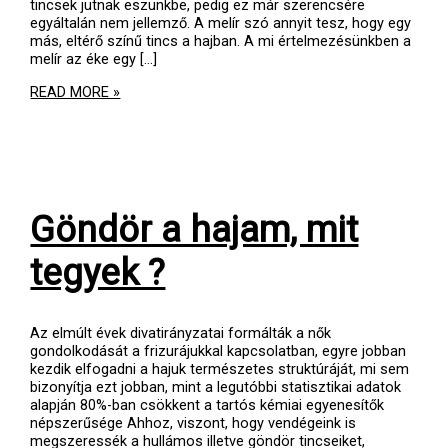
tincsek jutnak eszunkbe, pedig ez már szerencsére
egyáltalán nem jellemző. A melír szó annyit tesz, hogy egy
más, eltérő színű tincs a hajban. A mi értelmezésünkben a
melír az éke egy [...]
MELÍROK
READ MORE »
VILÁGA
2.
Göndör a hajam, mit
tegyek ?
Az elmúlt évek divatirányzatai formálták a nők
gondolkodását a frizurájukkal kapcsolatban, egyre jobban
kezdik elfogadni a hajuk természetes struktúráját, mi sem
bizonyítja ezt jobban, mint a legutóbbi statisztikai adatok
alapján 80%-ban csökkent a tartós kémiai egyenesítők
népszerűsége Ahhoz, viszont, hogy vendégeink is
megszeressék a hullámos illetve göndör tincseiket,