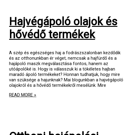
Hajvégápoló olajok és
hővédő termékek
A szép és egészséges haj a fodrászszalonban kezdődik
és az otthonunkban ér véget, nemcsak a hajfürdő és a
hajápoló maszk megválasztása fontos, hanem az
utóápolóké is. Hogy is válasszuk ki a tökéletes hajban
maradó ápoló termékeket? Honnan tudhatjuk, hogy mire
van szüksége a hajunknak? Mai blogunkban a hajvégápoló
olajokról és a hővédő termékekről mesélünk. Mire
HAJVÉGÁPOLÓ
READ MORE »
OLAJOK
ÉS
HŐVÉDŐ
TERMÉKEK