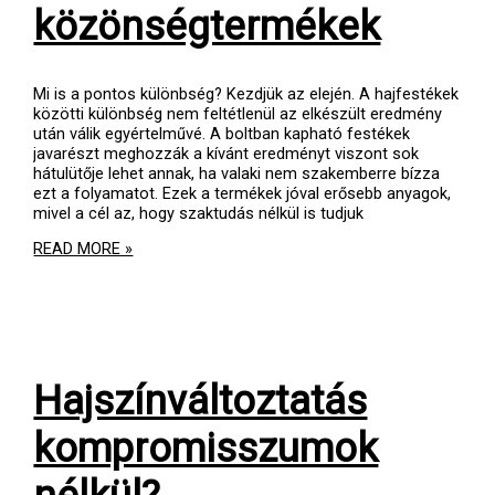
közönségtermékek
Mi is a pontos különbség? Kezdjük az elején. A hajfestékek
közötti különbség nem feltétlenül az elkészült eredmény
után válik egyértelművé. A boltban kapható festékek
javarészt meghozzák a kívánt eredményt viszont sok
hátulütője lehet annak, ha valaki nem szakemberre bízza
ezt a folyamatot. Ezek a termékek jóval erősebb anyagok,
mivel a cél az, hogy szaktudás nélkül is tudjuk
PROFESSZIONÁLIS
READ MORE »
TERMÉKEK
KONTRA
KÖZÖNSÉGTERMÉKEK
Hajszínváltoztatás
kompromisszumok