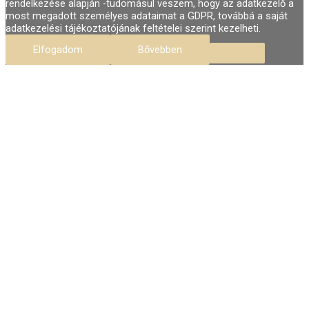
rendelkezése alapján -tudomásul veszem, hogy az adatkezelő a
most megadott személyes adataimat a GDPR, továbbá a saját
adatkezelési tájékoztatójának feltételei szerint kezelheti.
Elfogadom
Bővebben