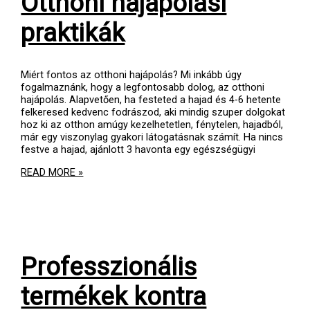
Otthoni hajápolási
praktikák
Miért fontos az otthoni hajápolás? Mi inkább úgy
fogalmaznánk, hogy a legfontosabb dolog, az otthoni
hajápolás. Alapvetően, ha festeted a hajad és 4-6 hetente
felkeresed kedvenc fodrászod, aki mindig szuper dolgokat
hoz ki az otthon amúgy kezelhetetlen, fénytelen, hajadból,
már egy viszonylag gyakori látogatásnak számít. Ha nincs
festve a hajad, ajánlott 3 havonta egy egészségügyi
OTTHONI
READ MORE »
HAJÁPOLÁSI
PRAKTIKÁK
Professzionális
termékek kontra