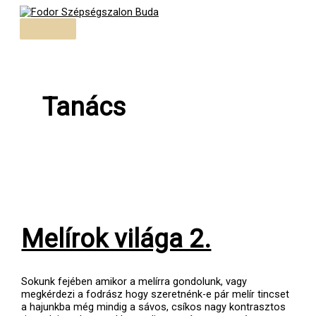
Skip
to
Main
content
Menu
Tanács
Melírok világa 2.
Sokunk fejében amikor a melírra gondolunk, vagy
megkérdezi a fodrász hogy szeretnénk-e pár melír tincset
a hajunkba még mindig a sávos, csíkos nagy kontrasztos