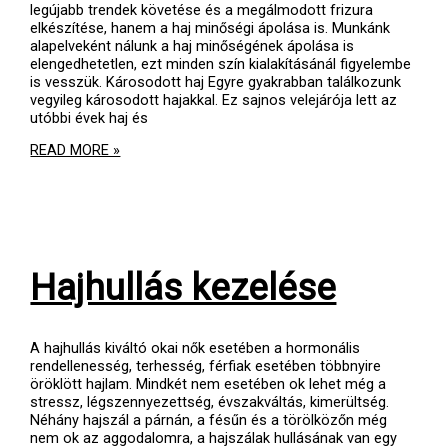
legújabb trendek követése és a megálmodott frizura
elkészítése, hanem a haj minőségi ápolása is. Munkánk
alapelveként nálunk a haj minőségének ápolása is
elengedhetetlen, ezt minden szín kialakításánál figyelembe
is vesszük. Károsodott haj Egyre gyakrabban találkozunk
vegyileg károsodott hajakkal. Ez sajnos velejárója lett az
utóbbi évek haj és
OLAPLEX
READ MORE »
–
NINCS
TÖBBÉ
SÉRÜLT,
SZÁRAZ,
FÉNYTELEN,
Hajhullás kezelése
TÖREDEZETT
HAJ!
A hajhullás kiváltó okai nők esetében a hormonális
rendellenesség, terhesség, férfiak esetében többnyire
öröklött hajlam. Mindkét nem esetében ok lehet még a
stressz, légszennyezettség, évszakváltás, kimerültség.
Néhány hajszál a párnán, a fésűn és a törölközőn még
nem ok az aggodalomra, a hajszálak hullásának van egy