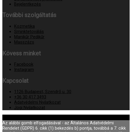
Bejelentkezés
További szolgáltatás
Kozmetika
Sminktetoválás
Manikűr Pedikűr
Masszázs
Kövess minket
Facebook
Instagram
Kapcsolat
1126 Budapest, Szendrő u. 30
+36 30 417 3493
Adatvédelmi Nyilatkozat
Jogi Nyilatkozat
© 2026
Fodor Szépségszalon Buda
Az alábbi gomb elfogadásával - az Általános Adatvédelmi
Rendelet (GDPR) 6. cikk (1) bekezdés b) pontja, továbbá a 7. cikk