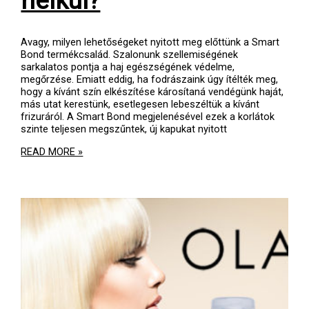
nélkül?
Avagy, milyen lehetőségeket nyitott meg előttünk a Smart
Bond termékcsalád. Szalonunk szellemiségének
sarkalatos pontja a haj egészségének védelme,
megőrzése. Emiatt eddig, ha fodrászaink úgy ítélték meg,
hogy a kívánt szín elkészítése károsítaná vendégünk haját,
más utat kerestünk, esetlegesen lebeszéltük a kívánt
frizuráról. A Smart Bond megjelenésével ezek a korlátok
szinte teljesen megszűntek, új kapukat nyitott
HAJSZÍNVÁLTOZTATÁS
READ MORE »
KOMPROMISSZUMOK
NÉLKÜL?