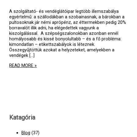
A szolgáltató- és vendéglátóipar legtöbb illemszabálya
egyértelmű: a szállodákban a szobainasnak, a bárokban a
pultosoknak jár némi aprópénz, az éttermekben pedig 20%
borravalót illik adni, ha elégedettek vagyunk a
kiszolgálással. A szépségszalonokban azonban ennél
homályosabb és kissé bonyolultabb – és a fő probléma:
kimondatlan – etikettszabályok is léteznek.
Összegyűjtöttük azokat a helyzeteket, amelyekben a
vendégek [...]
HA
READ MORE »
TÉNYLEG
JÓL
AKAR
KINÉZNI,
MONDJA
MEG
A
TUTIT!
Katagória
Blog
(37)