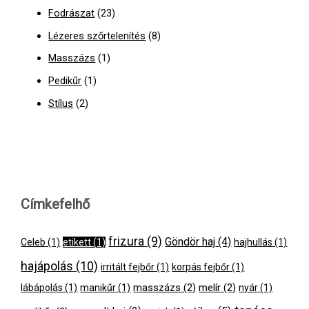
Fodrászat
(23)
Lézeres szőrtelenítés
(8)
Masszázs
(1)
Pedikűr
(1)
Stílus
(2)
Címkefelhő
frizura
(9)
Göndör haj
(4)
Celeb
(1)
etikett
(1)
hajhullás
(1)
hajápolás
(10)
irritált fejbőr
(1)
korpás fejbőr
(1)
masszázs
(2)
melír
(2)
lábápolás
(1)
manikűr
(1)
nyár
(1)