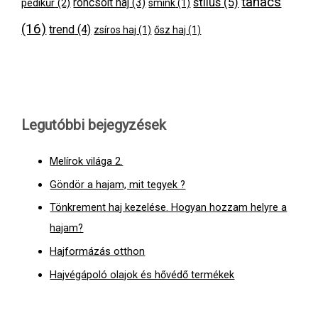
tanács
stílus
(5)
pedikűr
(2)
roncsolt haj
(3)
smink
(1)
(16)
trend
(4)
zsíros haj
(1)
ősz haj
(1)
Legutóbbi bejegyzések
Melírok világa 2.
Göndör a hajam, mit tegyek ?
Tönkrement haj kezelése. Hogyan hozzam helyre a
hajam?
Hajformázás otthon
Hajvégápoló olajok és hővédő termékek