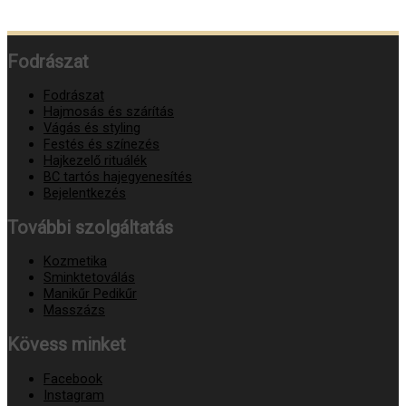
Fodrászat
Fodrászat
Hajmosás és szárítás
Vágás és styling
Festés és színezés
Hajkezelő rituálék
BC tartós hajegyenesítés
Bejelentkezés
További szolgáltatás
Kozmetika
Sminktetoválás
Manikűr Pedikűr
Masszázs
Kövess minket
Facebook
Instagram