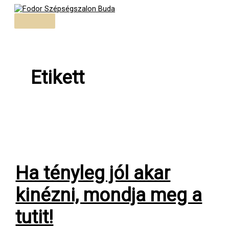
Skip
to
Main
content
Menu
Etikett
Ha tényleg jól akar
kinézni, mondja meg a
tutit!