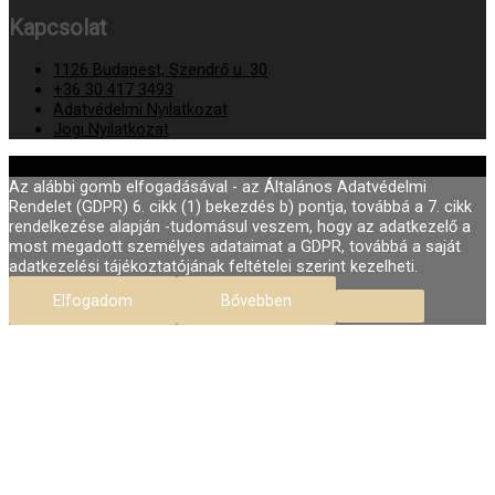
Kapcsolat
1126 Budapest, Szendrő u. 30
+36 30 417 3493
Adatvédelmi Nyilatkozat
Jogi Nyilatkozat
© 2026
Fodor Szépségszalon Buda
Az alábbi gomb elfogadásával - az Általános Adatvédelmi
Rendelet (GDPR) 6. cikk (1) bekezdés b) pontja, továbbá a 7. cikk
rendelkezése alapján -tudomásul veszem, hogy az adatkezelő a
most megadott személyes adataimat a GDPR, továbbá a saját
adatkezelési tájékoztatójának feltételei szerint kezelheti.
Elfogadom
Bővebben