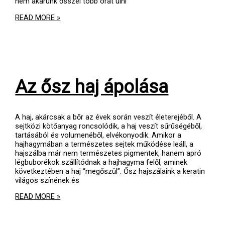
nem akarunk ősszel több órát ülni
NYÁRI
READ MORE »
HAJÁPOLÁS
Az ősz haj ápolása
A haj, akárcsak a bőr az évek során veszít életerejéből. A
sejtközi kötőanyag roncsolódik, a haj veszít sűrűségéből,
tartásából és volumenéből, elvékonyodik. Amikor a
hajhagymában a természetes sejtek működése leáll, a
hajszálba már nem természetes pigmentek, hanem apró
légbuborékok szállítódnak a hajhagyma felől, aminek
következtében a haj “megőszül”. Ősz hajszálaink a keratin
világos színének és
AZ
READ MORE »
ŐSZ
HAJ
ÁPOLÁSA