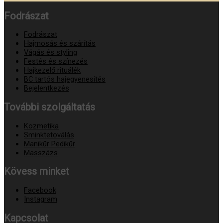
Fodrászat
Fodrászat
Hajmosás és szárítás
Vágás és styling
Festés és színezés
Hajkezelő rituálék
BC tartós hajegyenesítés
Bejelentkezés
További szolgáltatás
Kozmetika
Sminktetoválás
Manikűr Pedikűr
Masszázs
Kövess minket
Facebook
Instagram
Kapcsolat