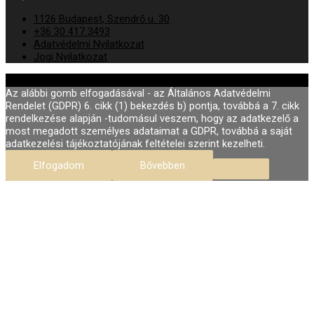
1126 Budapest, Szendrő u. 30
+36 30 417 3493
Adatvédelmi Nyilatkozat
Jogi Nyilatkozat
© 2026
Fodor Szépségszalon Buda
Az alábbi gomb elfogadásával - az Általános Adatvédelmi
Rendelet (GDPR) 6. cikk (1) bekezdés b) pontja, továbbá a 7. cikk
rendelkezése alapján -tudomásul veszem, hogy az adatkezelő a
most megadott személyes adataimat a GDPR, továbbá a saját
adatkezelési tájékoztatójának feltételei szerint kezelheti.
Elfogadom
Bővebben