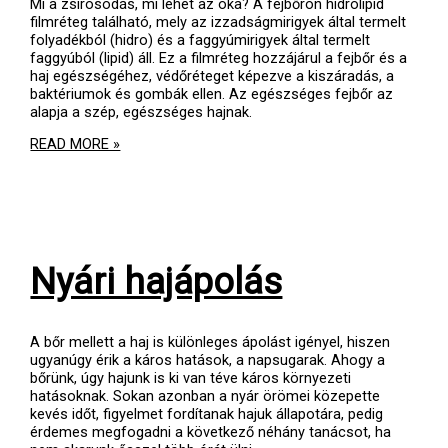
Mi a zsírosodás, mi lehet az oka? A fejbőrön hidrolipid
filmréteg található, mely az izzadságmirigyek által termelt
folyadékból (hidro) és a faggyúmirigyek által termelt
faggyúból (lipid) áll. Ez a filmréteg hozzájárul a fejbőr és a
haj egészségéhez, védőréteget képezve a kiszáradás, a
baktériumok és gombák ellen. Az egészséges fejbőr az
alapja a szép, egészséges hajnak.
ZSÍROS
READ MORE »
FEJBŐR
KEZELÉSE
Nyári hajápolás
A bőr mellett a haj is különleges ápolást igényel, hiszen
ugyanúgy érik a káros hatások, a napsugarak. Ahogy a
bőrünk, úgy hajunk is ki van téve káros környezeti
hatásoknak. Sokan azonban a nyár örömei közepette
kevés időt, figyelmet fordítanak hajuk állapotára, pedig
érdemes megfogadni a következő néhány tanácsot, ha