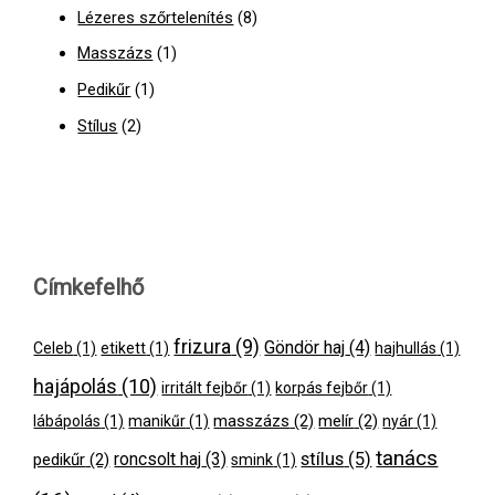
Lézeres szőrtelenítés
(8)
Masszázs
(1)
Pedikűr
(1)
Stílus
(2)
Címkefelhő
frizura
(9)
Göndör haj
(4)
Celeb
(1)
etikett
(1)
hajhullás
(1)
hajápolás
(10)
irritált fejbőr
(1)
korpás fejbőr
(1)
masszázs
(2)
melír
(2)
lábápolás
(1)
manikűr
(1)
nyár
(1)
tanács
stílus
(5)
pedikűr
(2)
roncsolt haj
(3)
smink
(1)