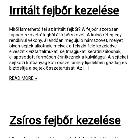
Irritált fejbőr kezelése
Miről ismerhető fel az irritált fejbőr? A fejbőr szorosan
tapadó szövetrétegből álló bőrszövet. A külső réteg egy
rendkívül vékony, állandóan megújuló hámszövet, melyet
olyan sejtek alkotnak, melyek a felszín felé közeledve
elveszítik víztartalmukat, sejtmagjukat, keratinizálódnak,
ellaposodott formában érintkeznek a külvilággal. A sejteket
sejtközi kötőanyag köti össze, amely lipidekben gazdag és
biztosítja a sejtek összetartását. Az [...]
IRRITÁLT
READ MORE »
FEJBŐR
KEZELÉSE
Zsíros fejbőr kezelése