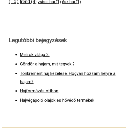
(16)
trend
(4)
zsíros haj
(1)
ősz haj
(1)
Legutóbbi bejegyzések
Melírok világa 2.
Göndör a hajam, mit tegyek ?
Tönkrement haj kezelése. Hogyan hozzam helyre a
hajam?
Hajformázás otthon
Hajvégápoló olajok és hővédő termékek