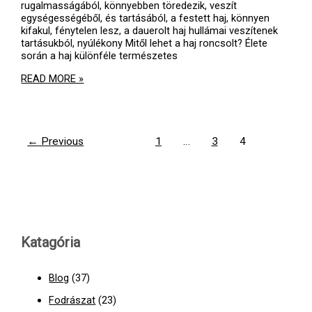
rugalmasságából, könnyebben töredezik, veszít
egységességéből, és tartásából, a festett haj, könnyen
kifakul, fénytelen lesz, a dauerolt haj hullámai veszítenek
tartásukból, nyúlékony Mitől lehet a haj roncsolt? Élete
során a haj különféle természetes
RONCSOLT
READ MORE »
HAJ
ÚJRAÉPÍTÉSE
←
Previous
1
…
3
4
Katagória
Blog
(37)
Fodrászat
(23)